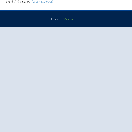
Publié dans
Non classé
Un site
Wazacom
.