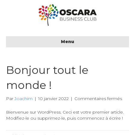
Menu
Bonjour tout le
monde !
sur
Par
Joachim
|
10 janvier 2022
|
Commentaires fermés
Bonjo
tout
Bienvenue sur WordPress. Ceci est votre premier article.
le
Modifiez-le ou supprimez-le, puis commencez à écrire !
monde